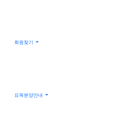
회원찾기
묘목분양안내