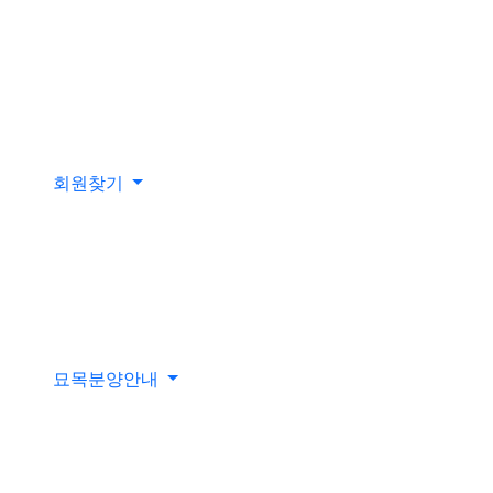
회원찾기
묘목분양안내