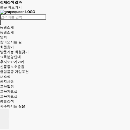
전체검색 결과
본문 바로가기
농원소개
농원소개
연혁
찾아오시는 길
회원찾기
방문가능 회원찾기
묘목분양안내
후지노카가야키
신품종보호출원
클럽품종 가입조건
새소식
공지사항
교육일정
교육자료실
교육자료실
통합검색
자주하시는 질문