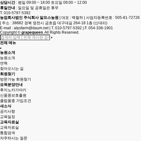
상담시간
: 평일 09:00 ~ 18:00 토요일 09:00 ~ 12:00
휴일안내
: 일요일 및 공휴일은 휴무
T. 010-5797-5392
농업회사법인 주식회사 알프스농원
|
대표 : 백철하
|
사업자등록번호 : 505-81-72726
|
주소 : 38882 경북 영천시 금호읍 대구대길 264-18 1층 (신대리)
E-mail :
alpsfarm@daum.net
|
T. 010-5797-5392
|
F. 054-338-1901
Copyright
©
grapequeen
. All Rights Reserved.
전체 메뉴
농원소개
농원소개
연혁
찾아오시는 길
회원찾기
방문가능 회원찾기
묘목분양안내
후지노카가야키
신품종보호출원
클럽품종 가입조건
새소식
공지사항
교육일정
교육자료실
교육자료실
통합검색
자주하시는 질문