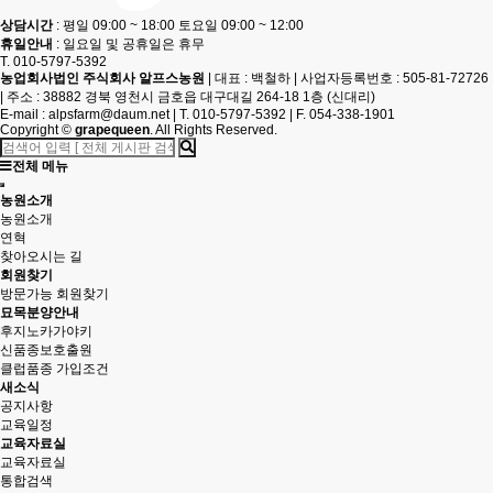
상담시간
: 평일 09:00 ~ 18:00 토요일 09:00 ~ 12:00
휴일안내
: 일요일 및 공휴일은 휴무
T. 010-5797-5392
농업회사법인 주식회사 알프스농원
|
대표 : 백철하
|
사업자등록번호 : 505-81-72726
|
주소 : 38882 경북 영천시 금호읍 대구대길 264-18 1층 (신대리)
E-mail :
alpsfarm@daum.net
|
T. 010-5797-5392
|
F. 054-338-1901
Copyright
©
grapequeen
. All Rights Reserved.
전체 메뉴
농원소개
농원소개
연혁
찾아오시는 길
회원찾기
방문가능 회원찾기
묘목분양안내
후지노카가야키
신품종보호출원
클럽품종 가입조건
새소식
공지사항
교육일정
교육자료실
교육자료실
통합검색