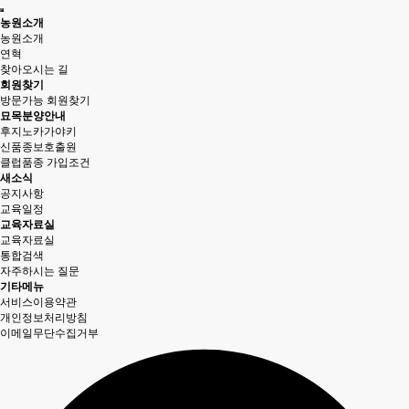
농원소개
농원소개
연혁
찾아오시는 길
회원찾기
방문가능 회원찾기
묘목분양안내
후지노카가야키
신품종보호출원
클럽품종 가입조건
새소식
공지사항
교육일정
교육자료실
교육자료실
통합검색
자주하시는 질문
기타메뉴
서비스이용약관
개인정보처리방침
이메일무단수집거부