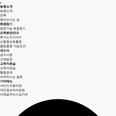
농원소개
농원소개
연혁
찾아오시는 길
회원찾기
방문가능 회원찾기
묘목분양안내
후지노카가야키
신품종보호출원
클럽품종 가입조건
새소식
공지사항
교육일정
교육자료실
교육자료실
통합검색
자주하시는 질문
기타메뉴
서비스이용약관
개인정보처리방침
이메일무단수집거부