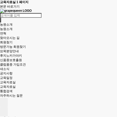
교육자료실 1 페이지
본문 바로가기
농원소개
농원소개
연혁
찾아오시는 길
회원찾기
방문가능 회원찾기
묘목분양안내
후지노카가야키
신품종보호출원
클럽품종 가입조건
새소식
공지사항
교육일정
교육자료실
교육자료실
통합검색
자주하시는 질문