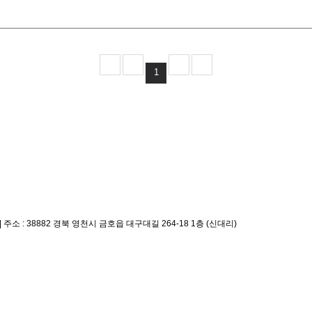
1
|
주소 : 38882 경북 영천시 금호읍 대구대길 264-18 1층 (신대리)