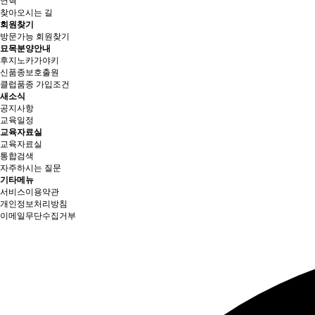
연혁
찾아오시는 길
회원찾기
방문가능 회원찾기
묘목분양안내
후지노카가야키
신품종보호출원
클럽품종 가입조건
새소식
공지사항
교육일정
교육자료실
교육자료실
통합검색
자주하시는 질문
기타메뉴
서비스이용약관
개인정보처리방침
이메일무단수집거부