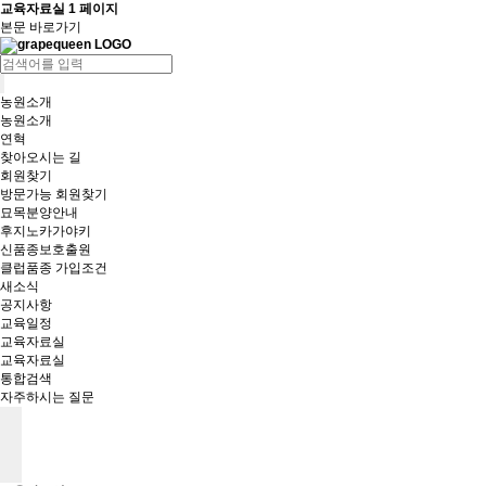
교육자료실 1 페이지
본문 바로가기
농원소개
농원소개
연혁
찾아오시는 길
회원찾기
방문가능 회원찾기
묘목분양안내
후지노카가야키
신품종보호출원
클럽품종 가입조건
새소식
공지사항
교육일정
교육자료실
교육자료실
통합검색
자주하시는 질문