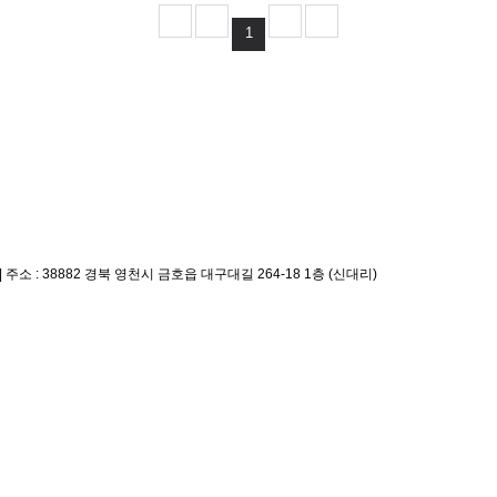
1
|
주소 : 38882 경북 영천시 금호읍 대구대길 264-18 1층 (신대리)